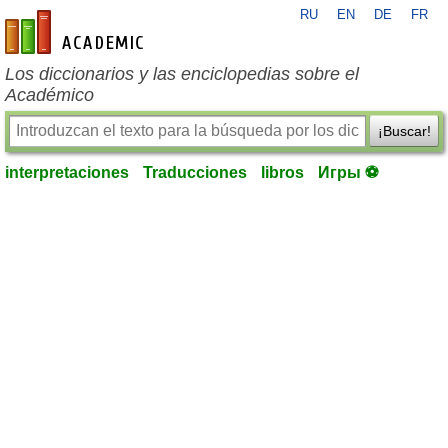
RU
EN
DE
FR
es-academic.com
Los diccionarios y las enciclopedias sobre el
Académico
¡Buscar!
interpretaciones
Traducciones
libros
Игры ⚽